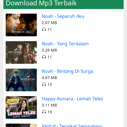
Download Mp3 Terbaik
Noah - Separuh Aku
2.67 MB
11
Noah - Yang Terdalam
3.29 MB
11
Noah - Bintang Di Surga
4.67 MB
13
Happy Asmara - Lemah Teles
3.11 MB
19
Idgitaf - Terpikat Senyummu