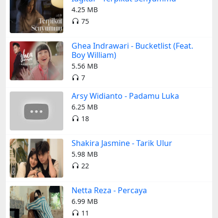
4.25 MB
75
Ghea Indrawari - Bucketlist (Feat.
Boy William)
5.56 MB
7
Arsy Widianto - Padamu Luka
6.25 MB
18
Shakira Jasmine - Tarik Ulur
5.98 MB
22
Netta Reza - Percaya
6.99 MB
11