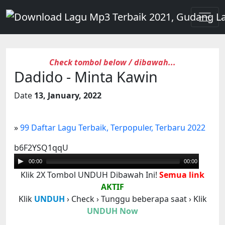
Check tombol below / dibawah...
Dadido - Minta Kawin
Date
13, January, 2022
»
99 Daftar Lagu Terbaik, Terpopuler, Terbaru 2022
b6F2YSQ1qqU
Audio
Player
00:00
00:00
Klik 2X Tombol UNDUH Dibawah Ini!
Semua link
AKTIF
Klik
UNDUH
› Check › Tunggu beberapa saat › Klik
UNDUH Now