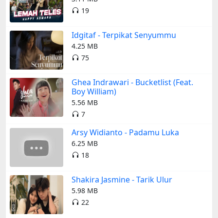
19
Idgitaf - Terpikat Senyummu
4.25 MB
75
Ghea Indrawari - Bucketlist (Feat.
Boy William)
5.56 MB
7
Arsy Widianto - Padamu Luka
6.25 MB
18
Shakira Jasmine - Tarik Ulur
5.98 MB
22