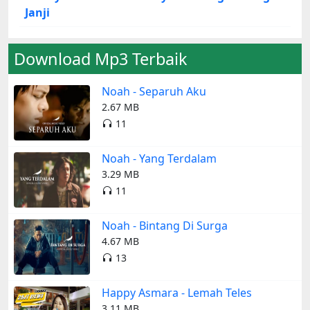
Janji
Download Mp3 Terbaik
Noah - Separuh Aku
2.67 MB
11
Noah - Yang Terdalam
3.29 MB
11
Noah - Bintang Di Surga
4.67 MB
13
Happy Asmara - Lemah Teles
3.11 MB