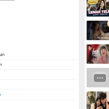
man
n
m