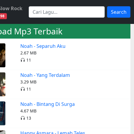
Slow Rock
Search
98
ad Mp3 Terbaik
Noah - Separuh Aku
2.67 MB
11
Noah - Yang Terdalam
3.29 MB
11
Noah - Bintang Di Surga
4.67 MB
13
Happy Asmara - Lemah Teles