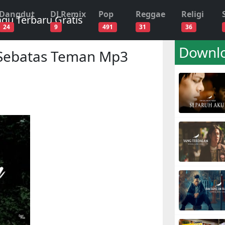
Dangdut
DJ Remix
Pop
Reggae
Religi
24
9
491
31
36
Downlo
Sebatas Teman Mp3