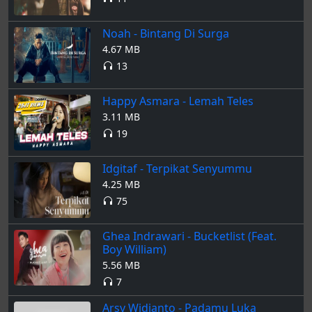
Noah - Bintang Di Surga
4.67 MB
13
Happy Asmara - Lemah Teles
3.11 MB
19
Idgitaf - Terpikat Senyummu
4.25 MB
75
Ghea Indrawari - Bucketlist (Feat.
Boy William)
5.56 MB
7
Arsy Widianto - Padamu Luka