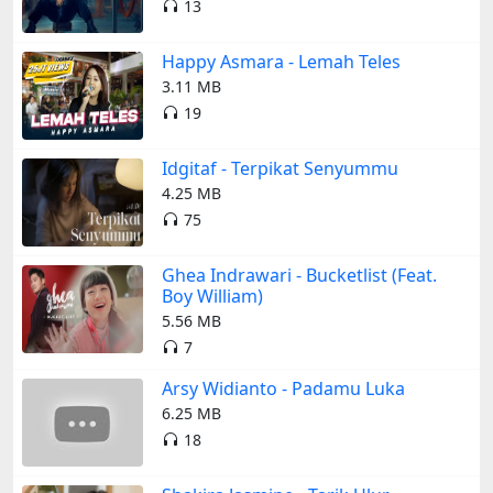
13
Happy Asmara - Lemah Teles
3.11 MB
19
Idgitaf - Terpikat Senyummu
4.25 MB
75
Ghea Indrawari - Bucketlist (Feat.
Boy William)
5.56 MB
7
Arsy Widianto - Padamu Luka
6.25 MB
18