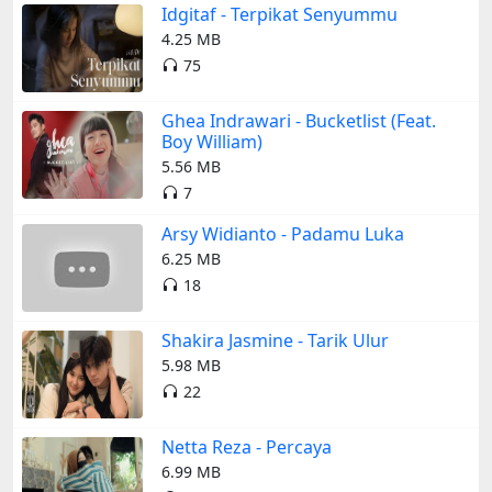
Idgitaf - Terpikat Senyummu
4.25 MB
75
Ghea Indrawari - Bucketlist (Feat.
Boy William)
5.56 MB
7
Arsy Widianto - Padamu Luka
6.25 MB
18
Shakira Jasmine - Tarik Ulur
5.98 MB
22
Netta Reza - Percaya
6.99 MB