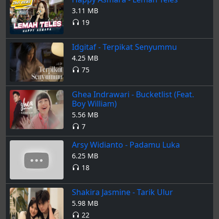
3.11 MB
19
Idgitaf - Terpikat Senyummu
4.25 MB
75
Ghea Indrawari - Bucketlist (Feat.
Boy William)
5.56 MB
7
Arsy Widianto - Padamu Luka
6.25 MB
18
Shakira Jasmine - Tarik Ulur
5.98 MB
22