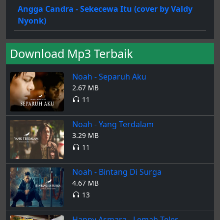
Angga Candra - Sekecewa Itu (cover by Valdy
Nyonk)
Download Mp3 Terbaik
Noah - Separuh Aku
2.67 MB
11
Noah - Yang Terdalam
3.29 MB
11
Noah - Bintang Di Surga
4.67 MB
13
Happy Asmara - Lemah Teles