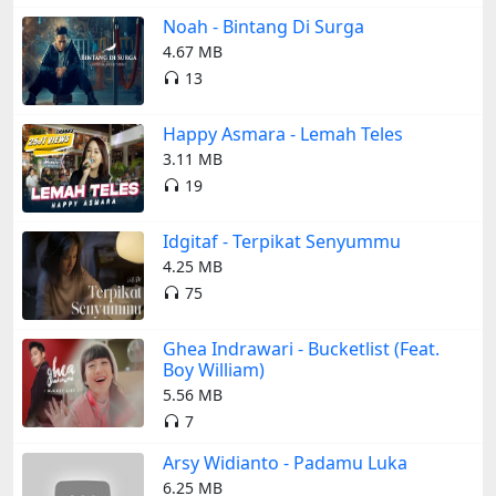
Noah - Bintang Di Surga
4.67 MB
13
Happy Asmara - Lemah Teles
3.11 MB
19
Idgitaf - Terpikat Senyummu
4.25 MB
75
Ghea Indrawari - Bucketlist (Feat.
Boy William)
5.56 MB
7
Arsy Widianto - Padamu Luka
6.25 MB