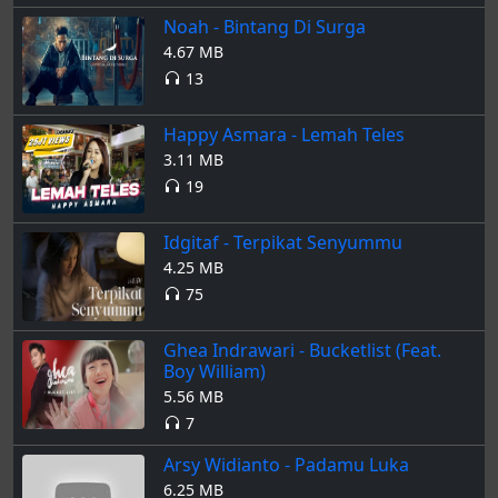
Noah - Bintang Di Surga
4.67 MB
13
Happy Asmara - Lemah Teles
3.11 MB
19
Idgitaf - Terpikat Senyummu
4.25 MB
75
Ghea Indrawari - Bucketlist (Feat.
Boy William)
5.56 MB
7
Arsy Widianto - Padamu Luka
6.25 MB