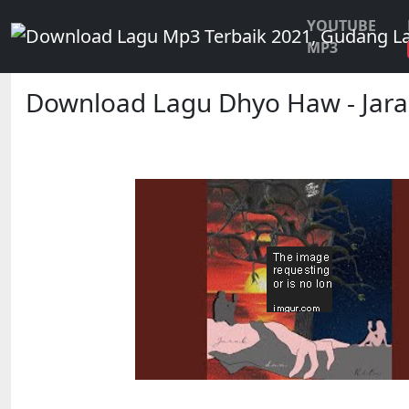
YOUTUBE
MP3
Download Lagu Dhyo Haw - Jarak