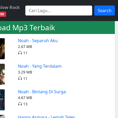
Slow Rock
Search
98
ad Mp3 Terbaik
Noah - Separuh Aku
2.67 MB
11
Noah - Yang Terdalam
3.29 MB
11
Noah - Bintang Di Surga
4.67 MB
13
Happy Asmara - Lemah Teles