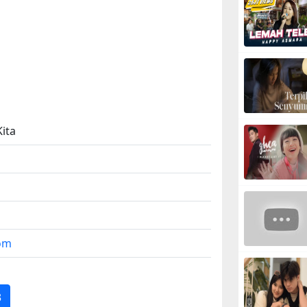
Kita
om
3