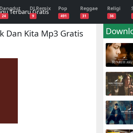
Dangdut
DJ Remix
Pop
Reggae
Religi
24
9
491
31
36
Downlo
 Dan Kita Mp3 Gratis