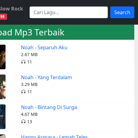
Slow Rock
Search
98
ad Mp3 Terbaik
Noah - Separuh Aku
2.67 MB
11
Noah - Yang Terdalam
3.29 MB
11
Noah - Bintang Di Surga
4.67 MB
13
Happy Asmara - Lemah Teles