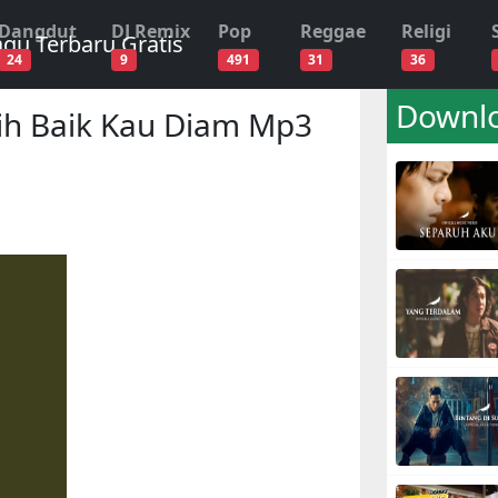
Dangdut
DJ Remix
Pop
Reggae
Religi
24
9
491
31
36
Downlo
ih Baik Kau Diam Mp3