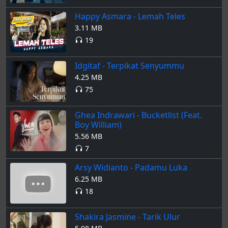
Happy Asmara - Lemah Teles
3.11 MB
19
Idgitaf - Terpikat Senyummu
4.25 MB
75
Ghea Indrawari - Bucketlist (Feat.
Boy William)
5.56 MB
7
Arsy Widianto - Padamu Luka
6.25 MB
18
Shakira Jasmine - Tarik Ulur