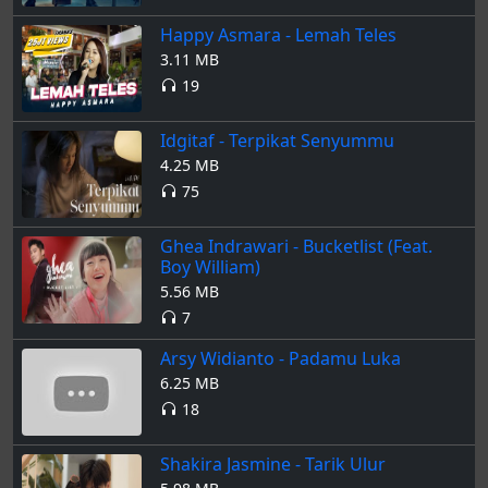
Happy Asmara - Lemah Teles
3.11 MB
19
Idgitaf - Terpikat Senyummu
4.25 MB
75
Ghea Indrawari - Bucketlist (Feat.
Boy William)
5.56 MB
7
Arsy Widianto - Padamu Luka
6.25 MB
18
Shakira Jasmine - Tarik Ulur