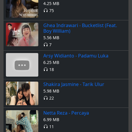
4.25 MB
75
Ghea Indrawari - Bucketlist (Feat.
Boy William)
5.56 MB
7
Arsy Widianto - Padamu Luka
6.25 MB
18
Shakira Jasmine - Tarik Ulur
5.98 MB
22
Netta Reza - Percaya
6.99 MB
11