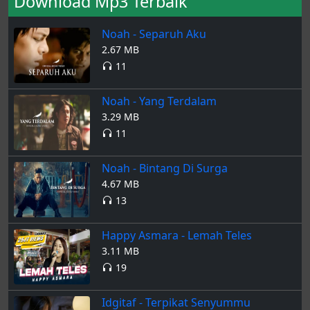
Download Mp3 Terbaik
Noah - Separuh Aku
2.67 MB
11
Noah - Yang Terdalam
3.29 MB
11
Noah - Bintang Di Surga
4.67 MB
13
Happy Asmara - Lemah Teles
3.11 MB
19
Idgitaf - Terpikat Senyummu