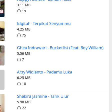
3.11 MB
19
Idgitaf - Terpikat Senyummu
4.25 MB
75
Ghea Indrawari - Bucketlist (Feat. Boy William)
5.56 MB
7
Arsy Widianto - Padamu Luka
6.25 MB
18
Shakira Jasmine - Tarik Ulur
5.98 MB
22