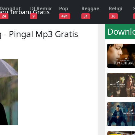
Dangdut
DJ Remix
Pop
Reggae
Religi
24
9
491
31
36
Downlo
 Pingal Mp3 Gratis