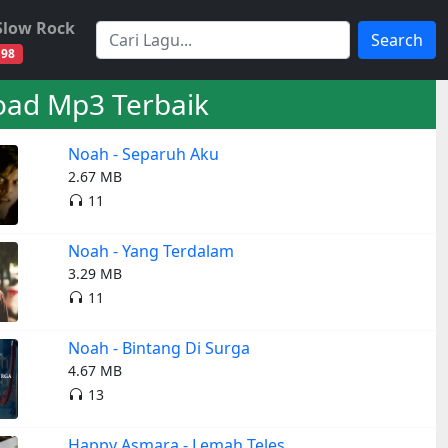
Slow Rock
Search
98
ad Mp3 Terbaik
Noah - Separuh Aku
2.67 MB
11
Noah - Yang Terdalam
3.29 MB
11
Noah - Bintang Di Surga
4.67 MB
13
Happy Asmara - Lemah Teles